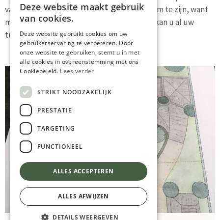
Deze website maakt gebruik
van het jaar? Het hoeft niet langer een droom te zijn, want
van cookies.
met een tuinontwerp van Naudts Gardens kan u al uw
tuinwensen realiseren.
Deze website gebruikt cookies om uw
gebruikerservaring te verbeteren. Door
onze website te gebruiken, stemt u in met
alle cookies in overeenstemming met ons
Cookiebeleid.
Lees verder
STRIKT NOODZAKELIJK
PRESTATIE
TARGETING
FUNCTIONEEL
ALLES ACCEPTEREN
ALLES AFWIJZEN
DETAILS WEERGEVEN